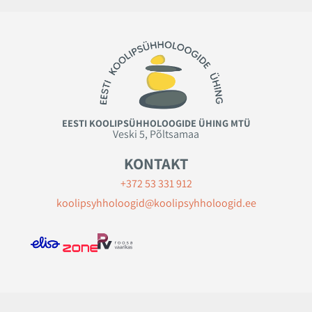
EESTI KOOLIPSÜHHOLOOGIDE ÜHING MTÜ
Veski 5, Põltsamaa
KONTAKT
+372 53 331 912
koolipsyhholoogid@koolipsyhholoogid.ee