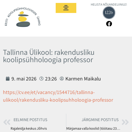
HELISTA NÕUANDELIINILE!
Tallinna Ülikool: rakendusliku
koolipsühholoogia professor
9. mai 2026
23:26
Karmen Maikalu
https://cv.ee/et/vacancy/1544716/tallinna-
ulikool/rakendusliku-koolipsuhholoogia-professor
EELMINE POSTITUS
JÄRGMINE POSTITUS
Rajaleidja keskus Jõhvis
Märjamaa valla koolid (töötasu 2300eur)