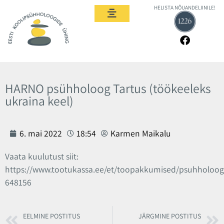
HELISTA NÕUANDELIINILE!
HARNO psühholoog Tartus (töökeeleks
ukraina keel)
6. mai 2022
18:54
Karmen Maikalu
Vaata kuulutust siit:
https://www.tootukassa.ee/et/toopakkumised/psuhholoog
648156
EELMINE POSTITUS
JÄRGMINE POSTITUS