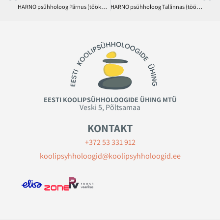
HARNO psühholoog Pärnus (töökeeleks ukraina keel)
HARNO psühholoog Tallinnas (töökeeleks ukraina keel)
EESTI KOOLIPSÜHHOLOOGIDE ÜHING MTÜ
Veski 5, Põltsamaa
KONTAKT
+372 53 331 912
koolipsyhholoogid@koolipsyhholoogid.ee